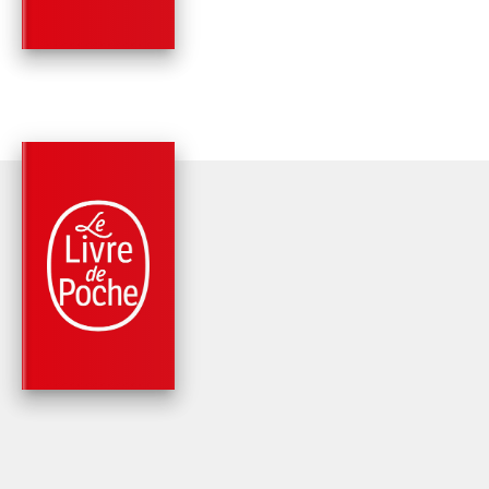
MA…
Mi-Ae Seo
PARUTION : 31/03/2021
320 PAGES
THRILLER
BONNE NUIT MAMA
Mi-Ae Seo