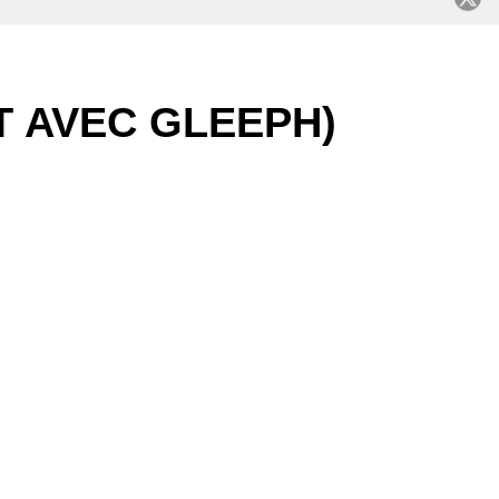
C
T AVEC GLEEPH)