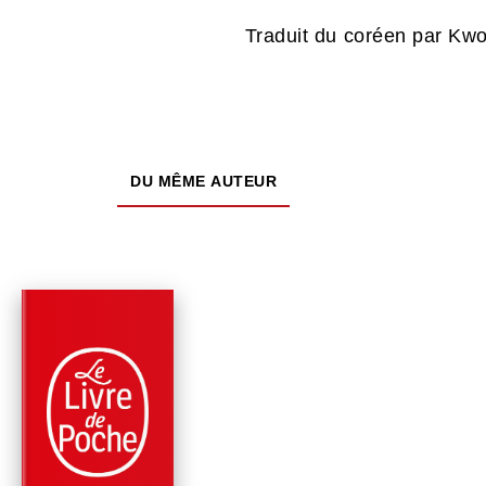
Traduit du coréen par Kw
DU MÊME AUTEUR
PARUTION : 15/11/2023
160 PAGES
ROMANS
LES 30 MEILLEURES
FAÇONS
D'ASSASSINER SON