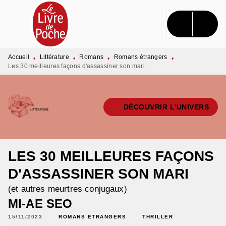
MENU
RECHERCHE
CONTENU
PIED DE PAGE
Accueil
Littérature
Romans
Romans étrangers
•
•
•
•
Les 30 meilleures façons d'assassiner son mari
DÉCOUVRIR L'UNIVERS
LES 30 MEILLEURES FAÇONS
D'ASSASSINER SON MARI
(et autres meurtres conjugaux)
MI-AE SEO
15/11/2023
ROMANS ÉTRANGERS
THRILLER