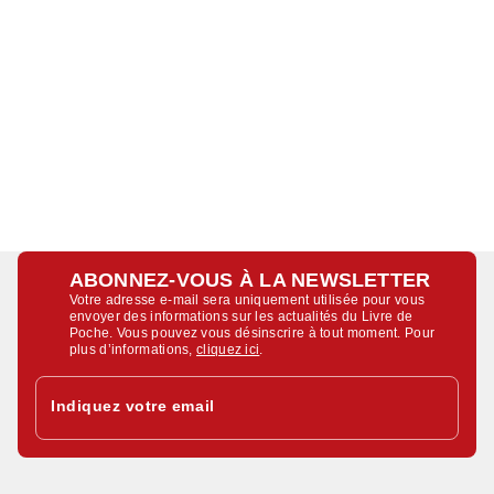
ABONNEZ-VOUS À LA NEWSLETTER
Votre adresse e-mail sera uniquement utilisée pour vous
envoyer des informations sur les actualités du Livre de
Poche. Vous pouvez vous désinscrire à tout moment. Pour
plus d’informations,
cliquez ici
.
Indiquez votre email