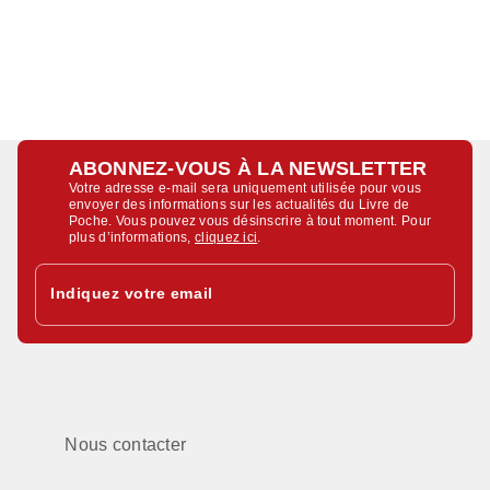
ABONNEZ-VOUS À LA NEWSLETTER
Votre adresse e-mail sera uniquement utilisée pour vous
envoyer des informations sur les actualités du Livre de
Poche. Vous pouvez vous désinscrire à tout moment. Pour
plus d’informations,
cliquez ici
.
Indiquez votre email
Nous contacter