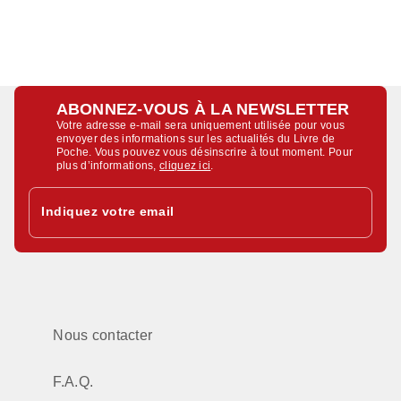
ABONNEZ-VOUS À LA NEWSLETTER
Votre adresse e-mail sera uniquement utilisée pour vous
envoyer des informations sur les actualités du Livre de
Poche. Vous pouvez vous désinscrire à tout moment. Pour
plus d’informations,
cliquez ici
.
Indiquez votre email
Nous contacter
F.A.Q.