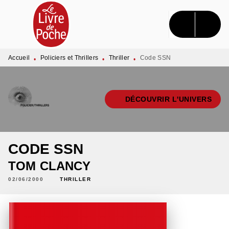
MENU
RECHERCHE
CONTENU
PIED DE PAGE
Accueil
Policiers et Thrillers
Thriller
Code SSN
•
•
•
DÉCOUVRIR L'UNIVERS
CODE SSN
TOM CLANCY
02/06/2000
THRILLER