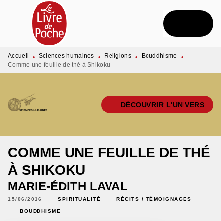
MENU
RECHERCHE
CONTENU
PIED DE PAGE
Accueil
Sciences humaines
Religions
Bouddhisme
•
•
•
•
Comme une feuille de thé à Shikoku
DÉCOUVRIR L'UNIVERS
COMME UNE FEUILLE DE THÉ
À SHIKOKU
MARIE-ÉDITH LAVAL
15/06/2016
SPIRITUALITÉ
RÉCITS / TÉMOIGNAGES
BOUDDHISME