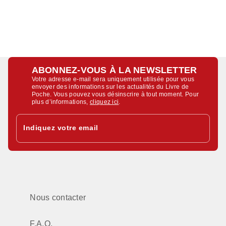
ABONNEZ-VOUS À LA NEWSLETTER
Votre adresse e-mail sera uniquement utilisée pour vous
envoyer des informations sur les actualités du Livre de
Poche. Vous pouvez vous désinscrire à tout moment. Pour
plus d’informations,
cliquez ici
.
Indiquez votre email
Nous contacter
F.A.Q.