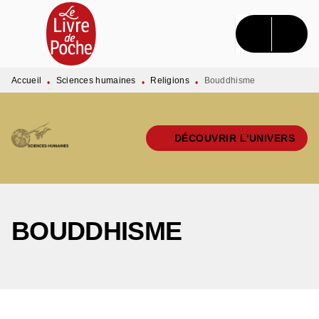
MENU
RECHERCHE
CONTENU
PIED DE PAGE
Accueil
Sciences humaines
Religions
Bouddhisme
•
•
•
DÉCOUVRIR L'UNIVERS
BOUDDHISME