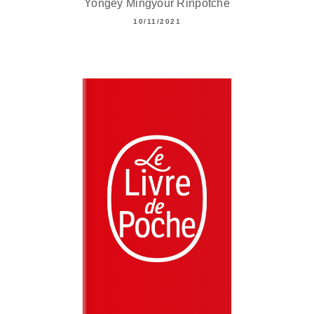
Yongey Mingyour Rinpotché
10/11/2021