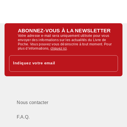
ABONNEZ-VOUS À LA NEWSLETTER
Votre adresse e-mail sera uniquement utilisée pour vous
envoyer des informations sur les actualités du Livre de
Poche. Vous pouvez vous désinscrire à tout moment. Pour
plus d’informations,
cliquez ici
.
Indiquez votre email
Nous contacter
F.A.Q.