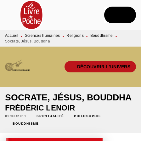
MENU
RECHERCHE
CONTENU
PIED DE PAGE
Accueil
Sciences humaines
Religions
Bouddhisme
•
•
•
•
Socrate, Jésus, Bouddha
DÉCOUVRIR L'UNIVERS
SOCRATE, JÉSUS, BOUDDHA
FRÉDÉRIC LENOIR
09/03/2011
SPIRITUALITÉ
PHILOSOPHIE
BOUDDHISME