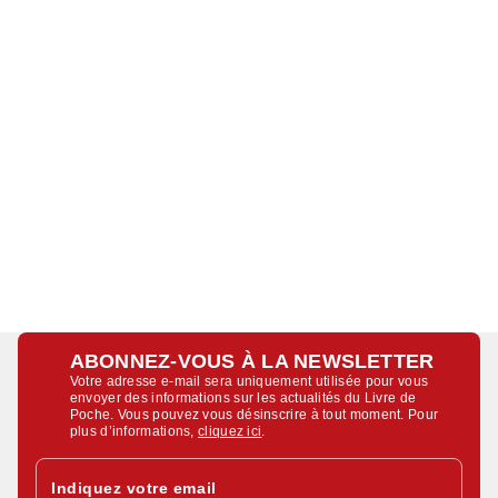
ABONNEZ-VOUS À LA NEWSLETTER
Votre adresse e-mail sera uniquement utilisée pour vous
envoyer des informations sur les actualités du Livre de
Poche. Vous pouvez vous désinscrire à tout moment. Pour
plus d’informations,
cliquez ici
.
Indiquez votre email