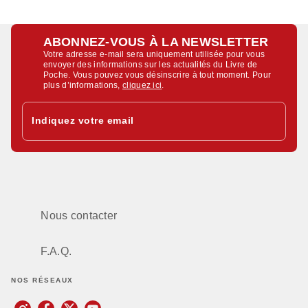
ABONNEZ-VOUS À LA NEWSLETTER
Votre adresse e-mail sera uniquement utilisée pour vous
envoyer des informations sur les actualités du Livre de
Poche. Vous pouvez vous désinscrire à tout moment. Pour
plus d’informations,
cliquez ici
.
Indiquez votre email
Nous contacter
F.A.Q.
NOS RÉSEAUX