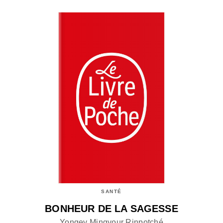
SANTÉ
BONHEUR DE LA SAGESSE
Yongey Mingyour Rinpotché