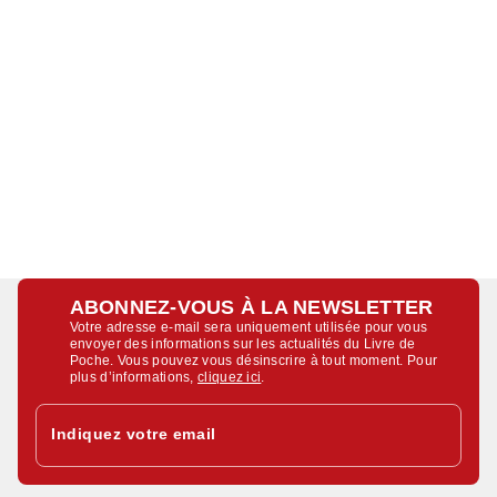
ABONNEZ-VOUS À LA NEWSLETTER
Votre adresse e-mail sera uniquement utilisée pour vous
envoyer des informations sur les actualités du Livre de
Poche. Vous pouvez vous désinscrire à tout moment. Pour
plus d’informations,
cliquez ici
.
Indiquez votre email