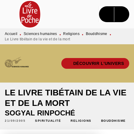
MENU
RECHERCHE
CONTENU
PIED DE PAGE
Accueil
Sciences humaines
Religions
Bouddhisme
•
•
•
•
Le Livre tibétain de la vie et de la mort
DÉCOUVRIR L'UNIVERS
LE LIVRE TIBÉTAIN DE LA VIE
ET DE LA MORT
SOGYAL RINPOCHÉ
21/09/2005
SPIRITUALITÉ
RELIGIONS
BOUDDHISME