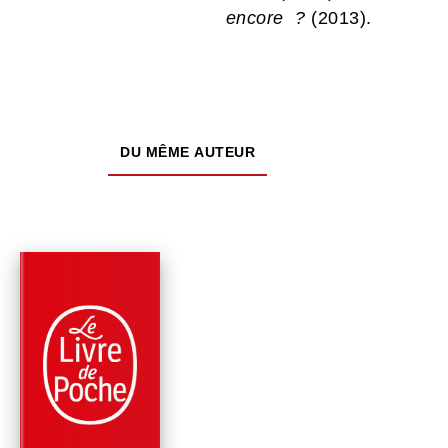
encore ?
(2013).
DU MÊME AUTEUR
PARUTION : 10/09/2025
352 PAGES
SANTÉ
CETTE VIE... ET AU-
DELÀ
Christophe Fauré