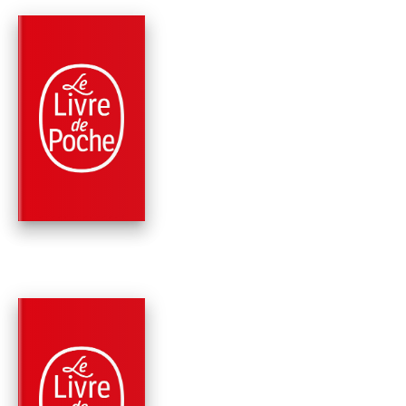
PARUTION : 10/09/2025
352 PAGES
SANTÉ
CETTE VIE... ET AU-
DELÀ
Christophe Fauré
PARUTION : 16/10/2019
224 PAGES
SANTÉ