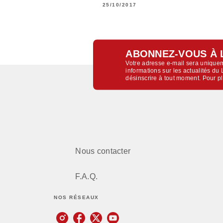
25/10/2017
ABONNEZ-VOUS À 
Votre adresse e-mail sera uniquem
informations sur les actualités d
désinscrire à tout moment. Pour p
Nous contacter
F.A.Q.
NOS RÉSEAUX