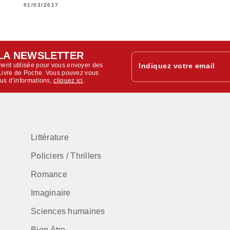
01/03/2017
LA NEWSLETTER
ent utilisée pour vous envoyer des
Indiquez votre email
u Livre de Poche. Vous pouvez vous
lus d’informations,
cliquez ici
.
Littérature
Policiers / Thrillers
Romance
Imaginaire
Sciences humaines
Bien-être