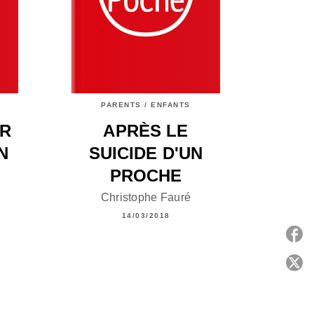
PARENTS / ENFANTS
R
APRÈS LE
N
SUICIDE D'UN
PROCHE
Christophe Fauré
14/03/2018
P
C