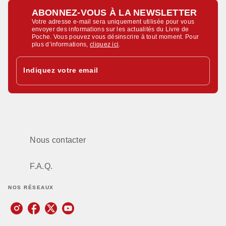
ABONNEZ-VOUS À LA NEWSLETTER
Votre adresse e-mail sera uniquement utilisée pour vous
envoyer des informations sur les actualités du Livre de
Poche. Vous pouvez vous désinscrire à tout moment. Pour
plus d’informations,
cliquez ici
.
Indiquez votre email
Nous contacter
F.A.Q.
NOS RÉSEAUX