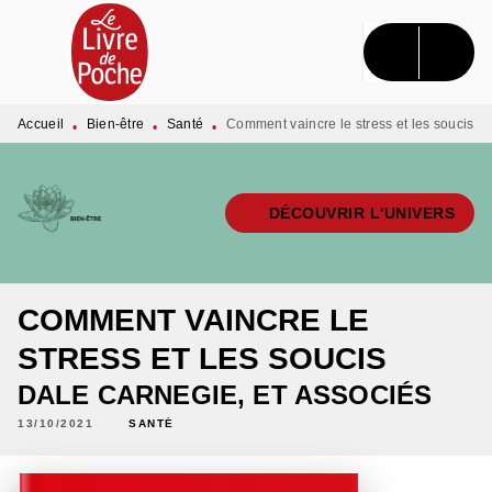
MENU
RECHERCHE
CONTENU
PIED DE PAGE
Accueil
Bien-être
Santé
Comment vaincre le stress et les soucis
•
•
•
DÉCOUVRIR L'UNIVERS
COMMENT VAINCRE LE
STRESS ET LES SOUCIS
DALE CARNEGIE
,
ET ASSOCIÉS
13/10/2021
SANTÉ