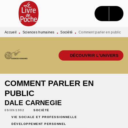
MENU
RECHERCHE
CONTENU
PIED DE PAGE
Accueil
Sciences humaines
Société
Comment parler en public
•
•
•
DÉCOUVRIR L'UNIVERS
COMMENT PARLER EN
PUBLIC
DALE CARNEGIE
09/09/1992
SOCIÉTÉ
VIE SOCIALE ET PROFESSIONNELLE
DÉVELOPPEMENT PERSONNEL