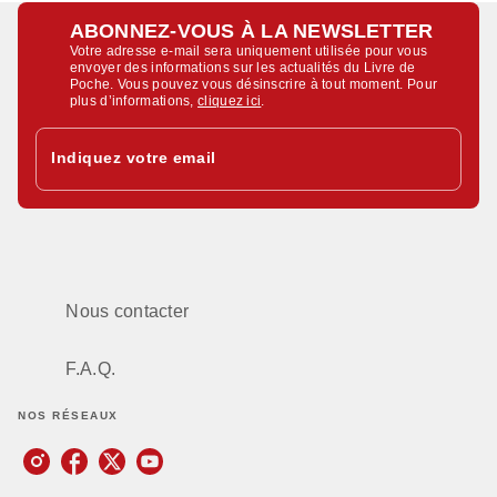
ABONNEZ-VOUS À LA NEWSLETTER
Votre adresse e-mail sera uniquement utilisée pour vous
envoyer des informations sur les actualités du Livre de
Poche. Vous pouvez vous désinscrire à tout moment. Pour
plus d’informations,
cliquez ici
.
Indiquez votre email
Nous contacter
F.A.Q.
NOS RÉSEAUX