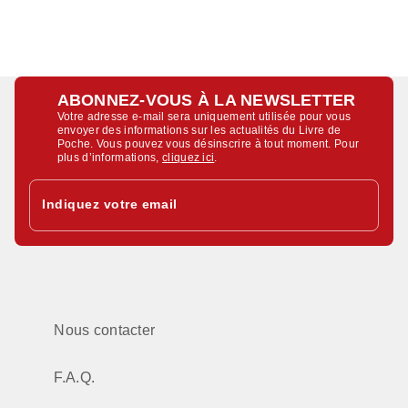
ABONNEZ-VOUS À LA NEWSLETTER
Votre adresse e-mail sera uniquement utilisée pour vous
envoyer des informations sur les actualités du Livre de
Poche. Vous pouvez vous désinscrire à tout moment. Pour
plus d’informations,
cliquez ici
.
Indiquez votre email
Nous contacter
F.A.Q.