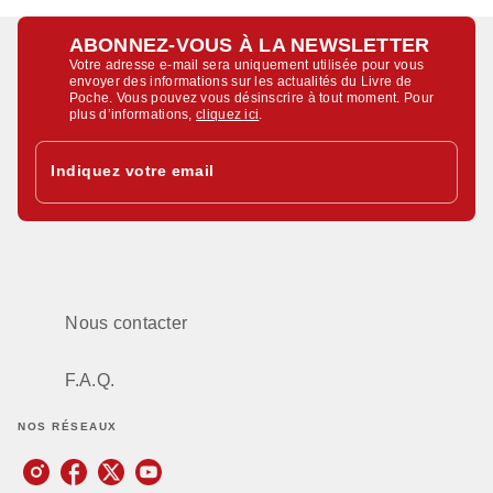
ABONNEZ-VOUS À LA NEWSLETTER
Votre adresse e-mail sera uniquement utilisée pour vous
envoyer des informations sur les actualités du Livre de
Poche. Vous pouvez vous désinscrire à tout moment. Pour
plus d’informations,
cliquez ici
.
Indiquez votre email
Nous contacter
F.A.Q.
NOS RÉSEAUX