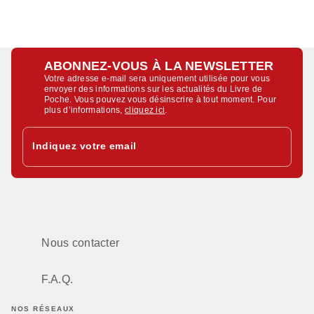
ABONNEZ-VOUS À LA NEWSLETTER
Votre adresse e-mail sera uniquement utilisée pour vous
envoyer des informations sur les actualités du Livre de
Poche. Vous pouvez vous désinscrire à tout moment. Pour
plus d’informations,
cliquez ici
.
Indiquez votre email
Nous contacter
F.A.Q.
NOS RÉSEAUX