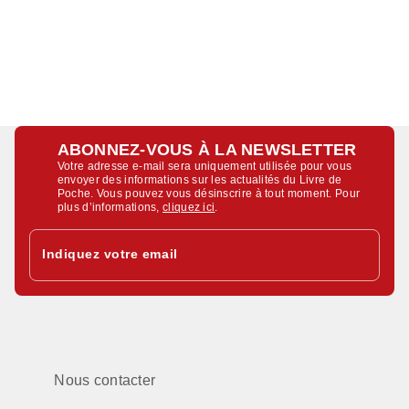
ABONNEZ-VOUS À LA NEWSLETTER
Votre adresse e-mail sera uniquement utilisée pour vous
envoyer des informations sur les actualités du Livre de
Poche. Vous pouvez vous désinscrire à tout moment. Pour
plus d’informations,
cliquez ici
.
Indiquez votre email
Nous contacter