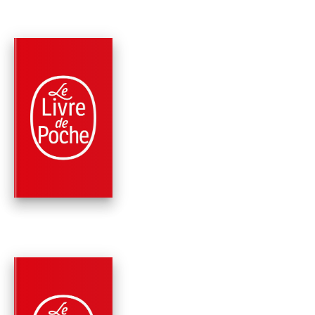
PARUTION : 05/11/2014
1032 PAGE
FANTASTIQUE / TERREUR / EPOUVANTE
INTÉGRALE Z
Max Brooks
PARUTION : 03/11/2010
384 PAGES