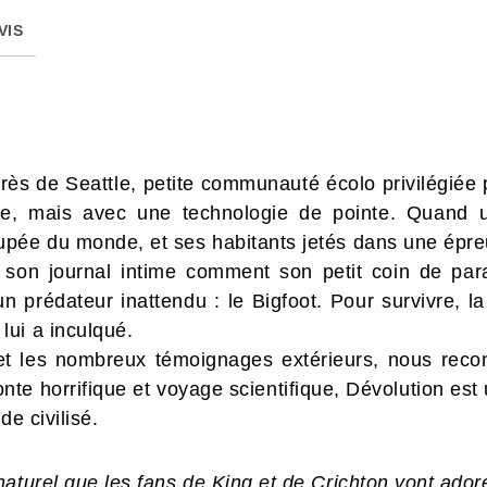
VIS
ès de Seattle, petite communauté écolo privilégiée p
re, mais avec une technologie de pointe. Quand u
pée du monde, et ses habitants jetés dans une épreuv
 son journal intime comment son petit coin de para
 un prédateur inattendu : le Bigfoot. Pour survivre,
ui a inculqué.
et les nombreux témoignages extérieurs, nous recon
conte horrifique et voyage scientifique, Dévolution est
de civilisé.
aturel que les fans de King et de Crichton vont adore