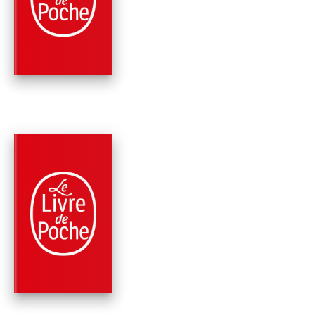
WORLD WAR Z
Max Brooks
PARUTION : 12/11/2015
144 PAGES
FANTASTIQUE / TERREUR / EPOUVANTE
ATTAQUES
RÉPERTORIÉES
Max Brooks