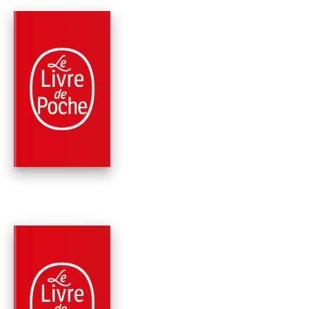
PARUTION : 03/11/2010
384 PAGES
FANTASTIQUE / TERREUR / EPOUVANTE
GUIDE DE SURVIE E
TERRITOIRE ZOMBI
Max Brooks
PARUTION : 03/11/2010
544 PAGES
FANTASTIQUE / TERREUR / EPOUVANTE