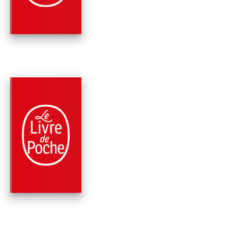
Max Brooks
PARUTION : 05/11/2014
1032 PAGE
FANTASTIQUE / TERREUR / EPOUVANTE
INTÉGRALE Z
Max Brooks