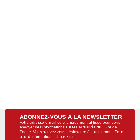
ABONNEZ-VOUS À LA NEWSLETTER
Votre adresse e-mail sera uniquement utilisée pour vous
envoyer des informations sur les actualités du Livre de
Poche. Vous pouvez vous désinscrire à tout moment. Pour
plus d’informations,
cliquez ici
.