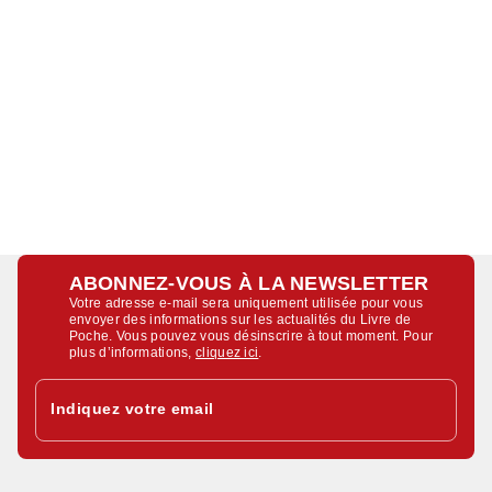
ABONNEZ-VOUS À LA NEWSLETTER
Votre adresse e-mail sera uniquement utilisée pour vous
envoyer des informations sur les actualités du Livre de
Poche. Vous pouvez vous désinscrire à tout moment. Pour
plus d’informations,
cliquez ici
.
Indiquez votre email