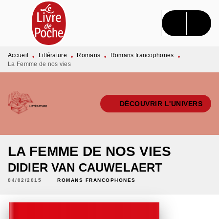
MENU
RECHERCHE
CONTENU
PIED DE PAGE
Accueil
Littérature
Romans
Romans francophones
•
•
•
•
La Femme de nos vies
DÉCOUVRIR L'UNIVERS
LA FEMME DE NOS VIES
DIDIER VAN CAUWELAERT
04/02/2015
ROMANS FRANCOPHONES