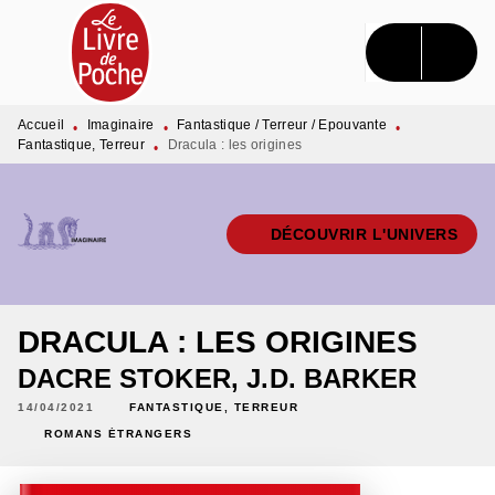
MENU
RECHERCHE
CONTENU
PIED DE PAGE
Accueil
Imaginaire
Fantastique / Terreur / Epouvante
•
•
•
Fantastique, Terreur
Dracula : les origines
•
DÉCOUVRIR L'UNIVERS
DRACULA : LES ORIGINES
DACRE STOKER
,
J.D. BARKER
14/04/2021
FANTASTIQUE, TERREUR
ROMANS ÉTRANGERS