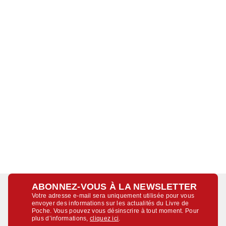
ABONNEZ-VOUS À LA NEWSLETTER
Votre adresse e-mail sera uniquement utilisée pour vous
envoyer des informations sur les actualités du Livre de
Poche. Vous pouvez vous désinscrire à tout moment. Pour
plus d’informations,
cliquez ici
.