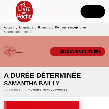
MENU
RECHERCHE
CONTENU
PIED DE PAGE
Accueil
Littérature
Romans
Romans francophones
•
•
•
•
A durée déterminée
DÉCOUVRIR L'UNIVERS
A DURÉE DÉTERMINÉE
SAMANTHA BAILLY
07/03/2018
ROMANS FRANCOPHONES