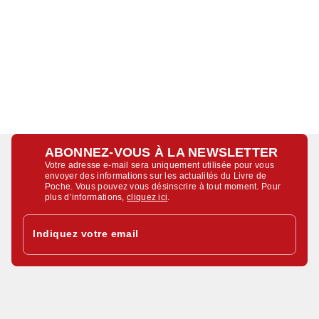
ABONNEZ-VOUS À LA NEWSLETTER
Votre adresse e-mail sera uniquement utilisée pour vous
envoyer des informations sur les actualités du Livre de
Poche. Vous pouvez vous désinscrire à tout moment. Pour
plus d’informations,
cliquez ici
.
Indiquez votre email