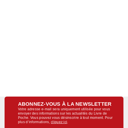
ABONNEZ-VOUS À LA NEWSLETTER
Votre adresse e-mail sera uniquement utilisée pour vous
envoyer des informations sur les actualités du Livre de
Poche. Vous pouvez vous désinscrire à tout moment. Pour
plus d’informations,
cliquez ici
.