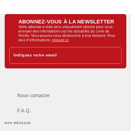
ABONNEZ-VOUS À LA NEWSLETTER
Votre adresse e-mail sera uniquement utilisée pour vous
envoyer des informations sur les actualités du Livre de
Poche. Vous pouvez vous désinscrire à tout moment. Pour
plus d’informations,
cliquez ici
.
Indiquez votre email
Nous contacter
F.A.Q.
NOS RÉSEAUX