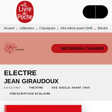
MENU
RECHERCHE
CONTENU
PIED DE PAGE
Accueil
Littérature
Classiques
XXe siècle avant 1945
Electre
•
•
•
•
DÉCOUVRIR L'UNIVERS
ELECTRE
JEAN GIRAUDOUX
24/11/1967
THÉÂTRE
XXE SIÈCLE AVANT 1945
PRESCRIPTION SCOLAIRE