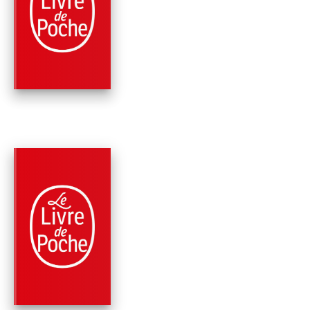
ROMANS
SOUS LE SOLEIL
Agatha Christie
PARUTION : 08/01/2025
320 PAGES
ROMANS
UNE IDYLLE FATALE
Agatha Christie