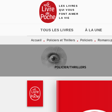
LES LIVRES
MENU
RECHERCHE
CONTENU
QUI VOUS
FONT AIMER
LA VIE
TOUS LES LIVRES
À LA UNE
Accueil
Policiers et Thrillers
Policiers
Romans po
•
•
•