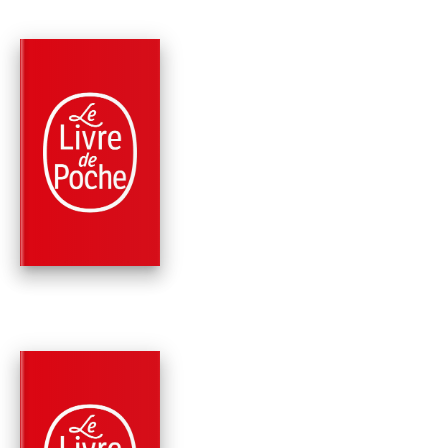
PARUTION : 11/06/2025
256 PAGES
ROMANS
100 JEUX ET ÉNIGM
AGATHA CHRISTIE
OFFICIEL
Agatha Christie
PARUTION : 04/06/2025
320 PAGES