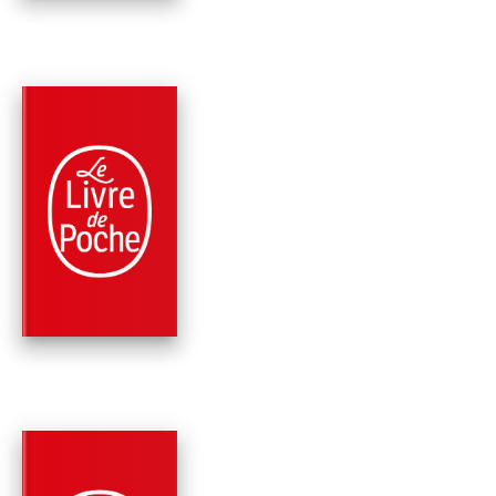
PARUTION : 02/11/2023
480 PAGES
ROMANS
SOUS LA GLACE
Agatha Christie
PARUTION : 07/07/2021
256 PAGES
POLICIERS