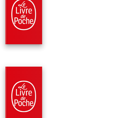
MEURTRE AU
CHAMPAGNE
(NOUVELLE
TRADUCTION RÉ…
Agatha Christie
PARUTION : 02/11/2016
160 PAGES
POLICIERS
LES PETITES
CELLULES GRISES
Agatha Christie