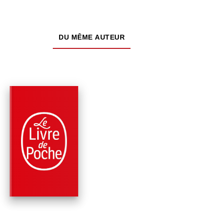
DU MÊME AUTEUR
PARUTION : 11/02/2026
288 PAGES
ROMANS
EFFROYABLE
PRINTEMPS
Agatha Christie