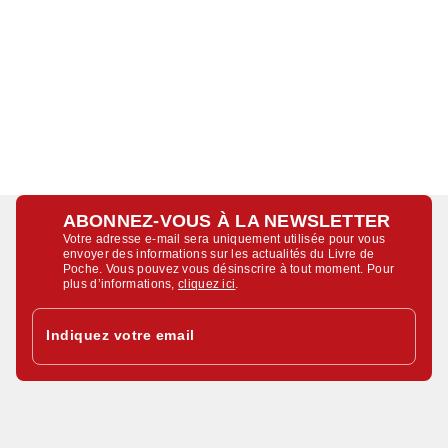
ABONNEZ-VOUS À LA NEWSLETTER
Votre adresse e-mail sera uniquement utilisée pour vous
envoyer des informations sur les actualités du Livre de
Poche. Vous pouvez vous désinscrire à tout moment. Pour
plus d’informations,
cliquez ici
.
Indiquez votre email