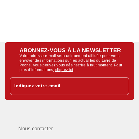
ABONNEZ-VOUS À LA NEWSLETTER
Votre adresse e-mail sera uniquement utilisée pour vous
envoyer des informations sur les actualités du Livre de
Poche. Vous pouvez vous désinscrire à tout moment. Pour
plus d’informations,
cliquez ici
.
Indiquez votre email
Nous contacter