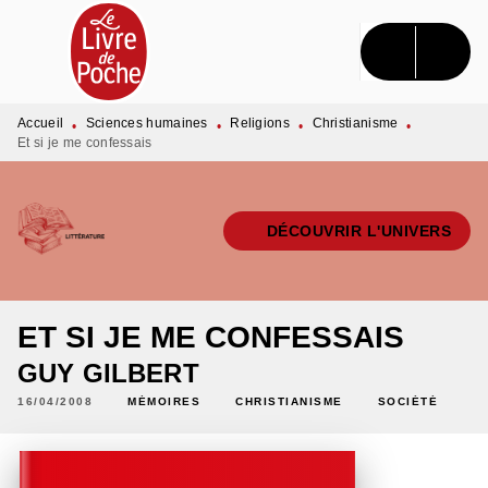
MENU
RECHERCHE
CONTENU
PIED DE PAGE
Accueil
Sciences humaines
Religions
Christianisme
•
•
•
•
Et si je me confessais
DÉCOUVRIR L'UNIVERS
ET SI JE ME CONFESSAIS
GUY GILBERT
16/04/2008
MÉMOIRES
CHRISTIANISME
SOCIÉTÉ