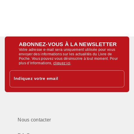
ABONNEZ-VOUS À LA NEWSLETTER
Votre adresse e-mail sera uniquement utilisée pour vous
envoyer des informations sur les actualités du Livre de
Poche. Vous pouvez vous désinscrire à tout moment. Pour
plus d’informations,
cliquez ici
.
Indiquez votre email
Nous contacter