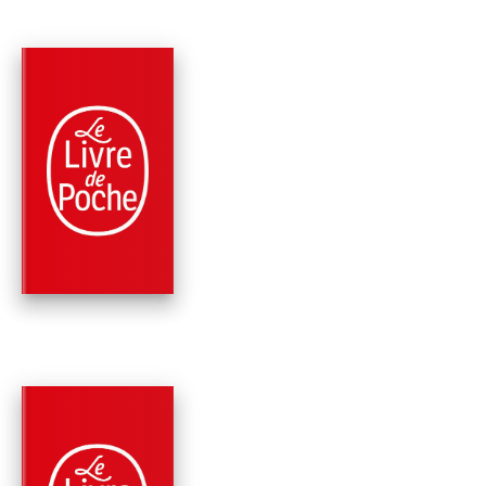
PARUTION : 04/11/1992
152 PAGES
RELIGIONS
LES PETITS PAS DE
L'AMOUR
Guy Gilbert
PARUTION : 07/10/2009
384 PAGES