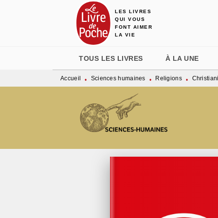
LES LIVRES
MENU
RECHERCHE
CONTENU
QUI VOUS
FONT AIMER
LA VIE
TOUS LES LIVRES
À LA UNE
Accueil
Sciences humaines
Religions
Christia
•
•
•