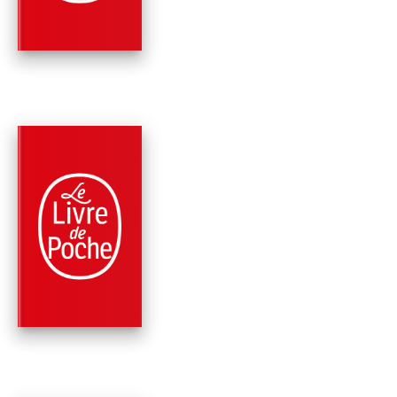
PARUTION : 16/04/2008
288 PAGES
RELIGIONS
ET SI JE ME
CONFESSAIS
Guy Gilbert