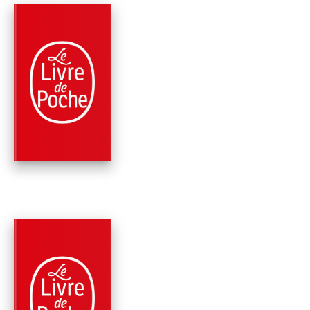
PARUTION : 26/11/2003
251 PAGES
RÉCITS / TÉMOIGNAGES
MA RELIGION, C'EST
L'AMOUR
Guy Gilbert
PARUTION : 04/01/2002
252 PAGES
RELIGIONS
PASSEURS DE