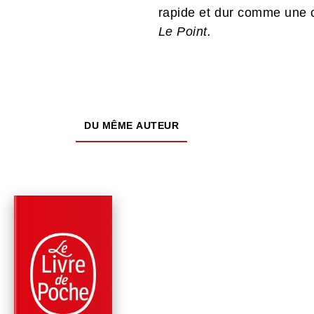
rapide et dur comme une c
Le Point.
DU MÊME AUTEUR
PARUTION : 07/10/2009
384 PAGES
RELIGIONS
RALLUMEZ LE FEU !
Guy Gilbert