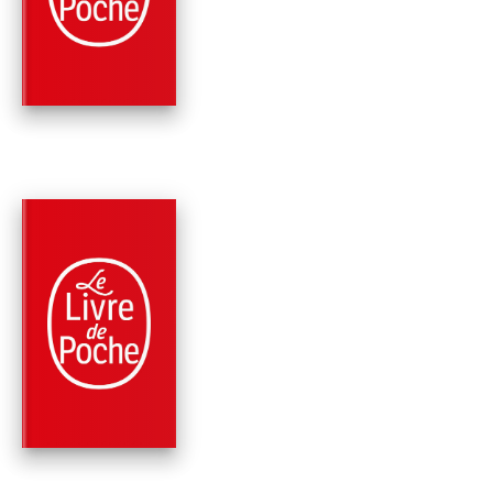
L'IMPOSSIBLE
Guy Gilbert
PARUTION : 02/12/1998
160 PAGES
RELIGIONS
DES LOUPS DANS L
BERGERIE
Guy Gilbert