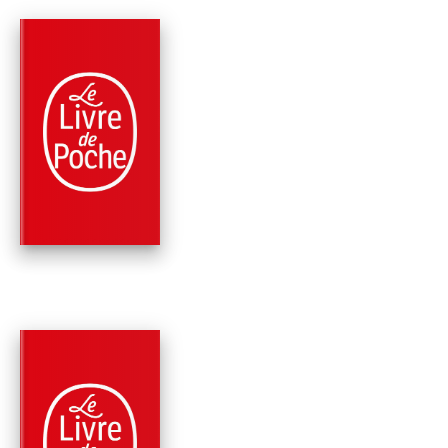
PARUTION : 27/09/1995
160 PAGES
POLICIERS
LE SIGNE DES 4
Arthur Conan Doyle
PARUTION : 01/08/1975
352 PAGES
POLICIERS