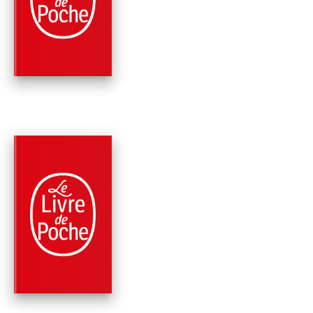
RÉSURRECTION DE
SHERLOCK HOLMES
Arthur Conan Doyle
PARUTION : 01/06/1975
224 PAGES
CLASSIQUES
LA VALLÉE DE LA P
Arthur Conan Doyle