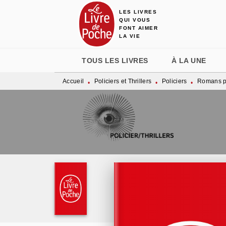
LES LIVRES
MENU
RECHERCHE
CONTENU
QUI VOUS
FONT AIMER
LA VIE
TOUS LES LIVRES
À LA UNE
Accueil
Policiers et Thrillers
Policiers
Romans po
•
•
•