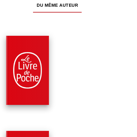
DU MÊME AUTEUR
PARUTION : 17/06/1998
160 PAGES
POLICIERS
LA PENSIONNAIRE
VOILÉE
Arthur Conan Doyle