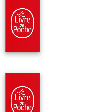
PARUTION : 17/06/1998
160 PAGES
POLICIERS
LE VAMPIRE DU
SUSSEX
Arthur Conan Doyle
PARUTION : 01/09/1996
96 PAGES
ROMANS
LE MYSTÈRE DU VA
BOSCOMBE