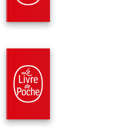
Arthur Conan Doyle
PARUTION : 10/07/1996
192 PAGES
POLICIERS
UN SCANDALE EN
BOHÊME
Arthur Conan Doyle