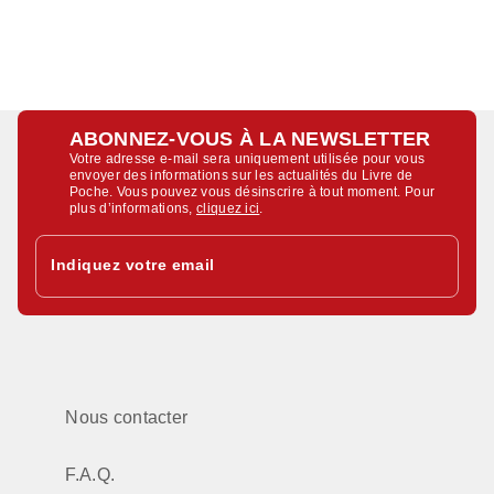
ABONNEZ-VOUS À LA NEWSLETTER
Votre adresse e-mail sera uniquement utilisée pour vous
envoyer des informations sur les actualités du Livre de
Poche. Vous pouvez vous désinscrire à tout moment. Pour
plus d’informations,
cliquez ici
.
Indiquez votre email
Nous contacter
F.A.Q.