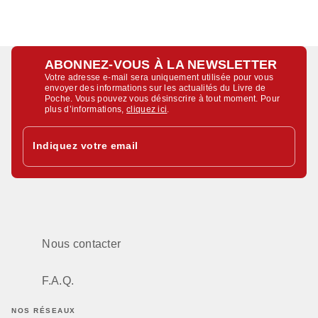
ABONNEZ-VOUS À LA NEWSLETTER
Votre adresse e-mail sera uniquement utilisée pour vous
envoyer des informations sur les actualités du Livre de
Poche. Vous pouvez vous désinscrire à tout moment. Pour
plus d’informations,
cliquez ici
.
Indiquez votre email
Nous contacter
F.A.Q.
NOS RÉSEAUX