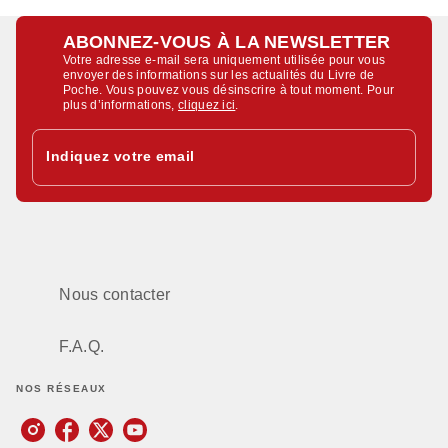
ABONNEZ-VOUS À LA NEWSLETTER
Votre adresse e-mail sera uniquement utilisée pour vous
envoyer des informations sur les actualités du Livre de
Poche. Vous pouvez vous désinscrire à tout moment. Pour
plus d’informations,
cliquez ici
.
Indiquez votre email
Nous contacter
F.A.Q.
NOS RÉSEAUX