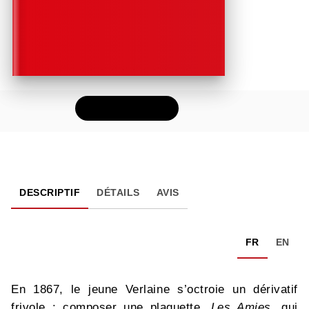
FEUILLETER
DESCRIPTIF
DÉTAILS
AVIS
FR
EN
En 1867, le jeune Verlaine s’octroie un dérivatif
frivole : composer une plaquette,
Les Amies
, qui