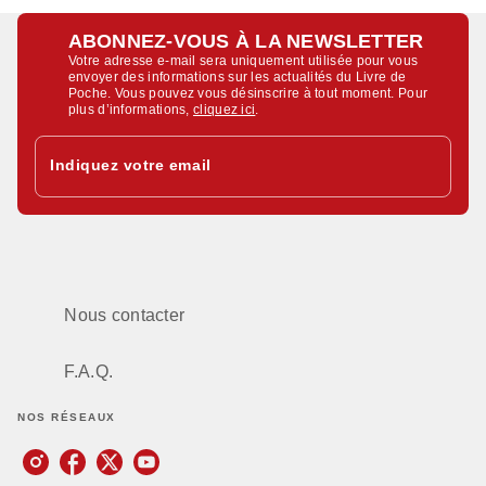
ABONNEZ-VOUS À LA NEWSLETTER
Votre adresse e-mail sera uniquement utilisée pour vous
envoyer des informations sur les actualités du Livre de
Poche. Vous pouvez vous désinscrire à tout moment. Pour
plus d’informations,
cliquez ici
.
Indiquez votre email
Nous contacter
F.A.Q.
NOS RÉSEAUX