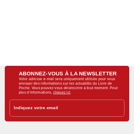
ABONNEZ-VOUS À LA NEWSLETTER
Votre adresse e-mail sera uniquement utilisée pour vous
envoyer des informations sur les actualités du Livre de
Poche. Vous pouvez vous désinscrire à tout moment. Pour
plus d’informations,
cliquez ici
.
Indiquez votre email