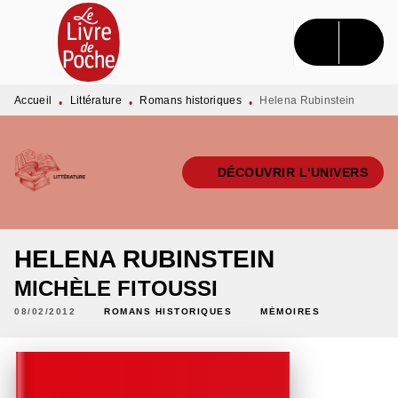
MENU
RECHERCHE
CONTENU
PIED DE PAGE
Accueil
Littérature
Romans historiques
Helena Rubinstein
•
•
•
DÉCOUVRIR L'UNIVERS
HELENA RUBINSTEIN
MICHÈLE FITOUSSI
08/02/2012
ROMANS HISTORIQUES
MÉMOIRES