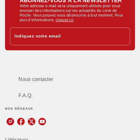
ABONNEZ-VOUS À LA NEWSLETTER
Votre adresse e-mail sera uniquement utilisée pour vous
envoyer des informations sur les actualités du Livre de
Poche. Vous pouvez vous désinscrire à tout moment. Pour
plus d’informations,
cliquez ici
.
Indiquez votre email
Nous contacter
F.A.Q.
NOS RÉSEAUX
Littérature