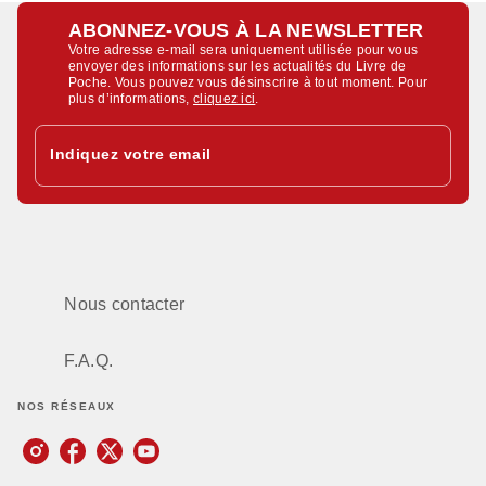
ABONNEZ-VOUS À LA NEWSLETTER
Votre adresse e-mail sera uniquement utilisée pour vous
envoyer des informations sur les actualités du Livre de
Poche. Vous pouvez vous désinscrire à tout moment. Pour
plus d’informations,
cliquez ici
.
Indiquez votre email
Nous contacter
F.A.Q.
NOS RÉSEAUX