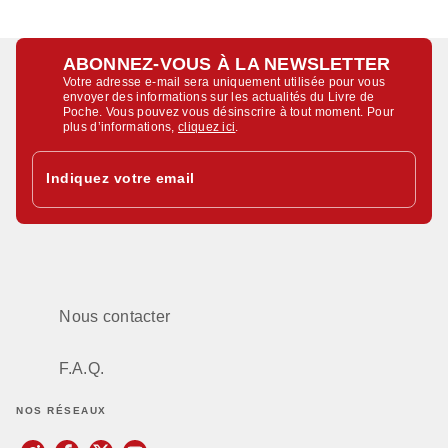
ABONNEZ-VOUS À LA NEWSLETTER
Votre adresse e-mail sera uniquement utilisée pour vous
envoyer des informations sur les actualités du Livre de
Poche. Vous pouvez vous désinscrire à tout moment. Pour
plus d’informations,
cliquez ici
.
Indiquez votre email
Nous contacter
F.A.Q.
NOS RÉSEAUX