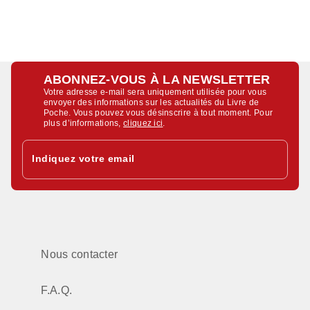
ABONNEZ-VOUS À LA NEWSLETTER
Votre adresse e-mail sera uniquement utilisée pour vous
envoyer des informations sur les actualités du Livre de
Poche. Vous pouvez vous désinscrire à tout moment. Pour
plus d’informations,
cliquez ici
.
Indiquez votre email
Nous contacter
F.A.Q.