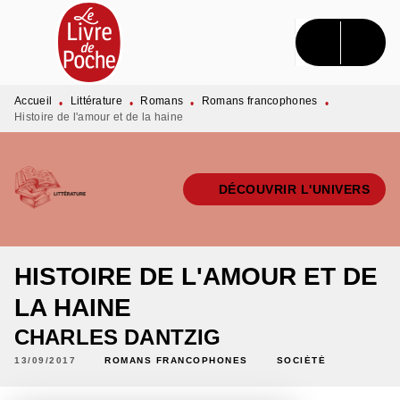
MENU
RECHERCHE
CONTENU
PIED DE PAGE
Accueil
Littérature
Romans
Romans francophones
•
•
•
•
Histoire de l'amour et de la haine
DÉCOUVRIR L'UNIVERS
HISTOIRE DE L'AMOUR ET DE
LA HAINE
CHARLES DANTZIG
13/09/2017
ROMANS FRANCOPHONES
SOCIÉTÉ