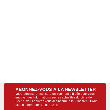
ABONNEZ-VOUS À LA NEWSLETTER
Votre adresse e-mail sera uniquement utilisée pour vous
envoyer des informations sur les actualités du Livre de
Poche. Vous pouvez vous désinscrire à tout moment. Pour
plus d’informations,
cliquez ici
.