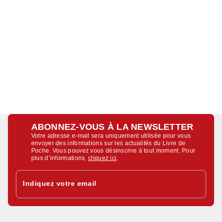
ABONNEZ-VOUS À LA NEWSLETTER
Votre adresse e-mail sera uniquement utilisée pour vous
envoyer des informations sur les actualités du Livre de
Poche. Vous pouvez vous désinscrire à tout moment. Pour
plus d’informations,
cliquez ici
.
Indiquez votre email