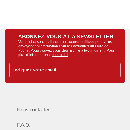
ABONNEZ-VOUS À LA NEWSLETTER
Votre adresse e-mail sera uniquement utilisée pour vous
envoyer des informations sur les actualités du Livre de
Poche. Vous pouvez vous désinscrire à tout moment. Pour
plus d’informations,
cliquez ici
.
Indiquez votre email
Nous contacter
F.A.Q.