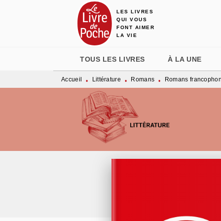
LES LIVRES
MENU
RECHERCHE
CONTENU
QUI VOUS
FONT AIMER
LA VIE
TOUS LES LIVRES
À LA UNE
Accueil
Littérature
Romans
Romans francopho
•
•
•