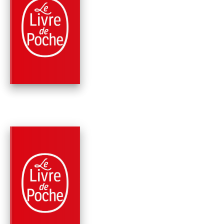
PARUTION : 13/08/1967
160 PAGES
ROMANS
COLLINE
Jean Giono
PARUTION : 01/01/1967
128 PAGES
ROMANS
UN DE BAUMUGNES
Jean Giono