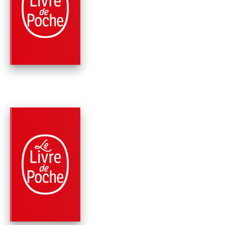
REGAIN (NOUVELLE
ÉDITION)
Jean Giono
PARUTION : 22/03/2023
432 PAGES
ROMANS
QUE MA JOIE DEME
Jean Giono