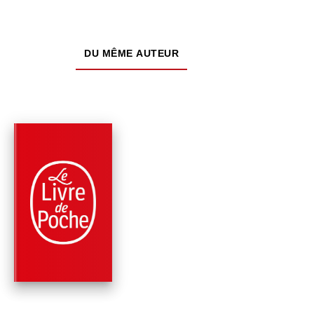
DU MÊME AUTEUR
NOUVEAUTÉ
PARUTION : 22/04/2026
224 PAGES
ROMANS HISTORIQUES
UN DE BAUMUGNES
(NOUVELLE ÉDITION
Jean Giono