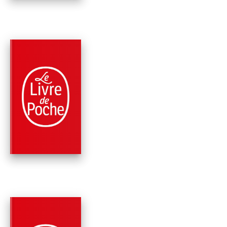
PARUTION : 16/09/2020
224 PAGES
ROMANS
UN DE BAUMUGNES
(EDITION
PÉDAGOGIQUE)
Jean Giono