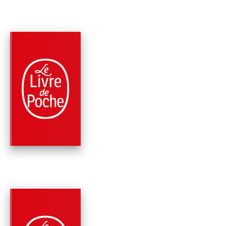
NOUVEAUTÉ
PARUTION : 22/04/2026
224 PAGES
ROMANS HISTORIQUES
UN DE BAUMUGNES
(NOUVELLE ÉDITION
Jean Giono
PARUTION : 18/06/2025
224 PAGES