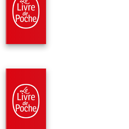
CLASSIQUES
COLLINE (NOUVELL
ÉDITION)
Jean Giono
PARUTION : 18/06/2025
224 PAGES
CLASSIQUES
REGAIN (NOUVELLE
ÉDITION)
Jean Giono