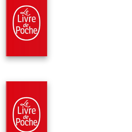
PARUTION : 13/08/1967
160 PAGES
ROMANS
COLLINE
Jean Giono
PARUTION : 01/01/1967
128 PAGES
ROMANS
UN DE BAUMUGNES
Jean Giono