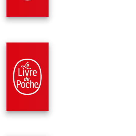
NOUVEAUTÉ
PARUTION : 22/04/2026
224 PAGES
ROMANS HISTORIQUES
UN DE BAUMUGNES
(NOUVELLE ÉDITION
Jean Giono