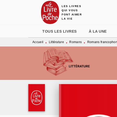
LES LIVRES
MENU
RECHERCHE
CONTENU
QUI VOUS
FONT AIMER
LA VIE
TOUS LES LIVRES
À LA UNE
Accueil
Littérature
Romans
Romans francopho
•
•
•