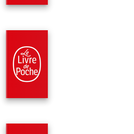
PARUTION : 16/09/2020
224 PAGES
ROMANS
UN DE BAUMUGNES
(EDITION
PÉDAGOGIQUE)
Jean Giono