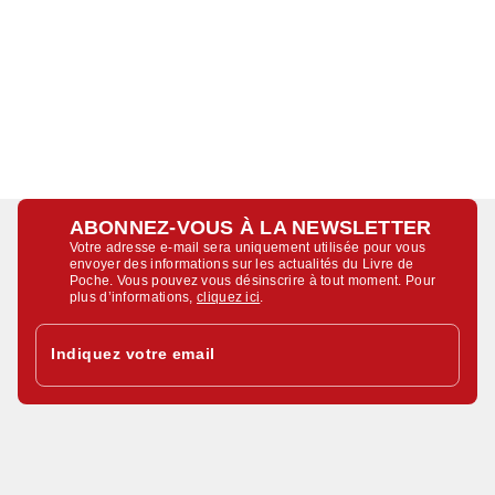
ABONNEZ-VOUS À LA NEWSLETTER
Votre adresse e-mail sera uniquement utilisée pour vous
envoyer des informations sur les actualités du Livre de
Poche. Vous pouvez vous désinscrire à tout moment. Pour
plus d’informations,
cliquez ici
.
Indiquez votre email