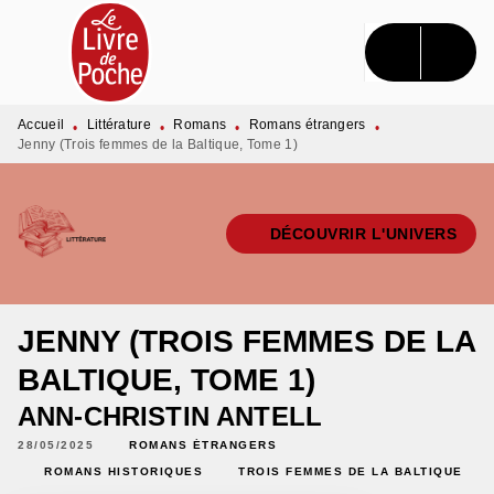
MENU
RECHERCHE
CONTENU
PIED DE PAGE
Accueil
Littérature
Romans
Romans étrangers
•
•
•
•
Jenny (Trois femmes de la Baltique, Tome 1)
DÉCOUVRIR L'UNIVERS
JENNY (TROIS FEMMES DE LA
BALTIQUE, TOME 1)
ANN-CHRISTIN ANTELL
28/05/2025
ROMANS ÉTRANGERS
ROMANS HISTORIQUES
TROIS FEMMES DE LA BALTIQUE